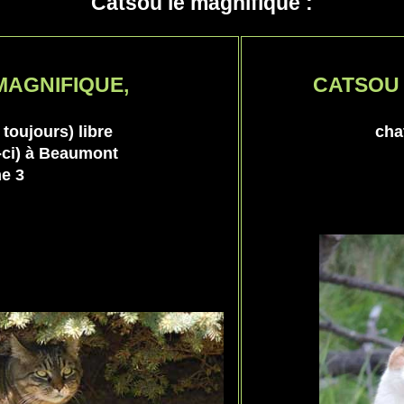
Catsou le magnifique :
MAGNIFIQUE,
CATSOU 
 toujours) libre
chat
s-ci) à Beaumont
e 3